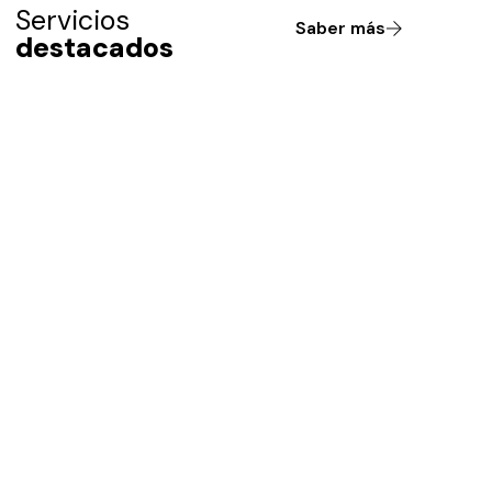
Servicios
Saber más
destacados
Cirugía
Cir
Oncológica
ro