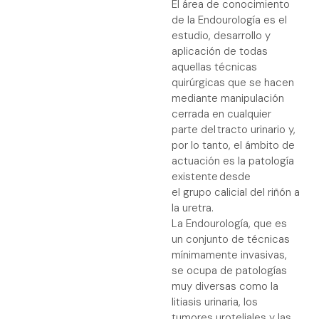
El área de conocimiento
de la Endourología es el
Endourología:
estudio, desarrollo y
precisión y
aplicación de todas
eficacia en
aquellas técnicas
cirugía
quirúrgicas que se hacen
urológica
mediante manipulación
cerrada en cualquier
parte del tracto urinario y,
por lo tanto, el ámbito de
actuación es la patología
existente desde
el grupo calicial del riñón a
la uretra.
La Endourología, que es
un conjunto de técnicas
mínimamente invasivas,
se ocupa de patologías
muy diversas como la
litiasis urinaria, los
tumores uroteliales y las