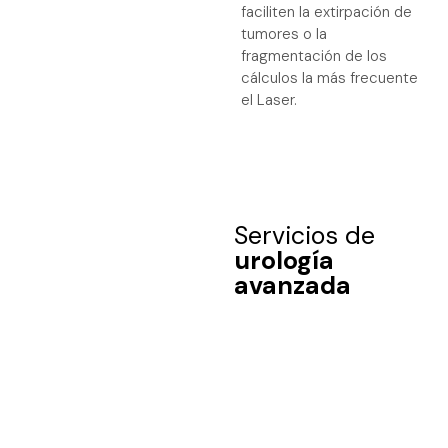
faciliten la extirpación de
tumores o la
fragmentación de los
cálculos la más frecuente
el Laser.
Servicios de
urología
avanzada
Cirugía
Ch
Oncológica
Pró
fus
Diagnóstico y tratamiento quirúrgico de
tumores urológicos, con un enfoque
Evalua
especializado y técnicas adaptadas a